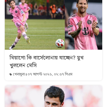
থিয়াগো কি বার্সেলোনায় যাচ্ছেন? মুখ
খুললেন মেসি
খেলাধুলা
০৭ আগস্ট ২০২৬, ০২:৩৭ পিএম