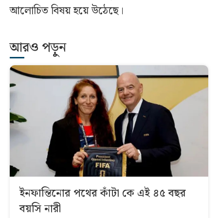
আলোচিত বিষয় হয়ে উঠেছে।
আরও পড়ুন
ইনফান্তিনোর পথের কাঁটা কে এই ৪৫ বছর
বয়সি নারী