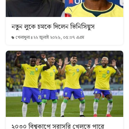
নতুন লুকে চমকে দিলেন ভিনিসিয়ুস
খেলাধুলা
২২ জুলাই ২০২৬, ০৫:০৭ এএম
২০৩০ বিশ্বকাপে সরাসরি খেলতে পারে