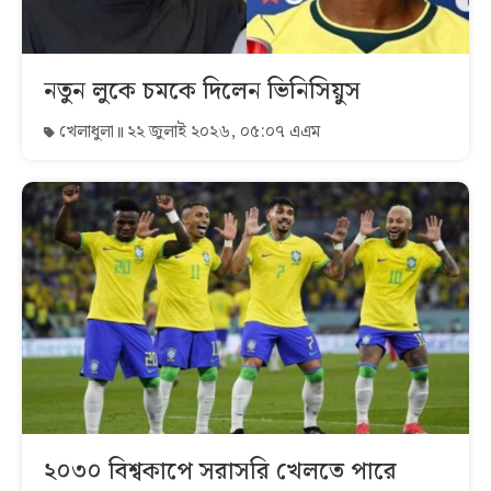
নতুন লুকে চমকে দিলেন ভিনিসিয়ুস
খেলাধুলা
২২ জুলাই ২০২৬, ০৫:০৭ এএম
২০৩০ বিশ্বকাপে সরাসরি খেলতে পারে