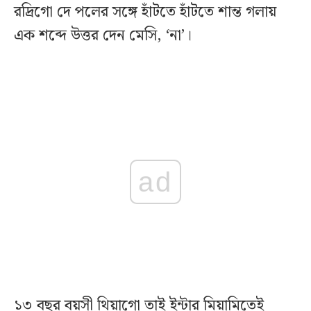
রদ্রিগো দে পলের সঙ্গে হাঁটতে হাঁটতে শান্ত গলায়
এক শব্দে উত্তর দেন মেসি, ‘না’।
ad
১৩ বছর বয়সী থিয়াগো তাই ইন্টার মিয়ামিতেই