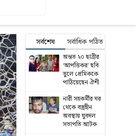
সর্বশেষ
সর্বাধিক পঠিত
অন্তত ২০ ছাত্রীর
‘আপত্তিকর’ ছবি
তুলে প্রেমিককে
পাঠিয়েছেন ঐশী
নারী সহকর্মীর ঘর
থেকে বস্ত্রহীন
অবস্থায় যুবদল
সভাপতি আটক