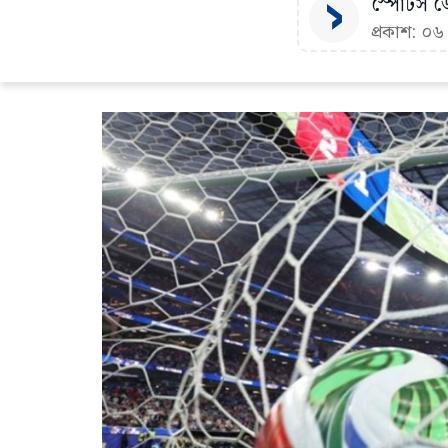
স্পোর্টস ডে
প্রকাশ: ০