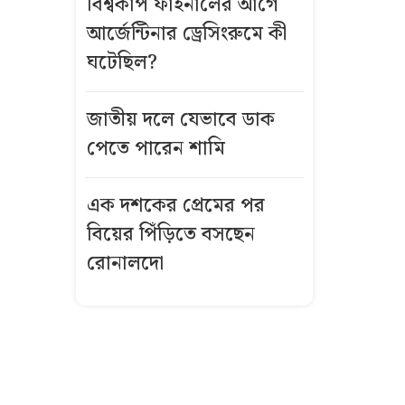
বিশ্বকাপ ফাইনালের আগে
বিস্ফোরণে একই
আর্জেন্টিনার ড্রেসিংরুমে কী
পরিবারের
ঘটেছিল?
শিশুসহ ৩ জন
দগ্ধ
জাতীয় দলে যেভাবে ডাক
গ্রিসে দুই
পেতে পারেন শামি
শতাধিক
অভিবাসী উদ্ধার,
এক দশকের প্রেমের পর
অধিকাংশই
বিয়ের পিঁড়িতে বসছেন
বাংলাদেশি
রোনালদো
কীভাবে এখনো
উজ্জ্বল রূপ ও
লাবণ্য ধরে
রেখেছেন কাজল