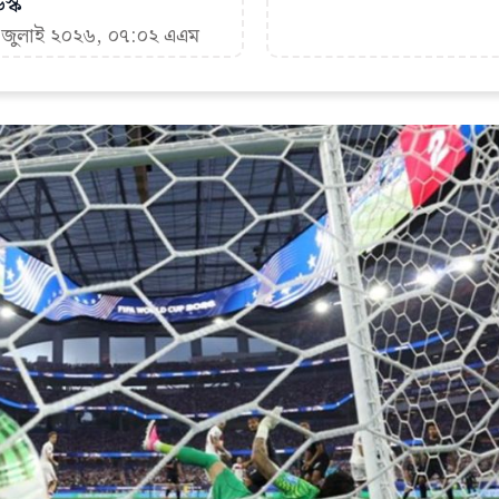
স্ক
৬ জুলাই ২০২৬, ০৭:০২ এএম