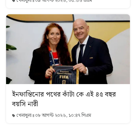
খেলাধুলা
০৯ আগস্ট ২০২৬, ০৫:৩৬ এএম
ইনফান্তিনোর পথের কাঁটা কে এই ৪৫ বছর
বয়সি নারী
খেলাধুলা
০৮ আগস্ট ২০২৬, ১০:৪৭ পিএম