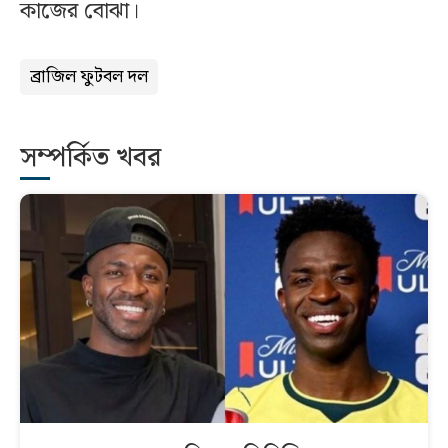
কাজের বোঝা।
ব্রাজিল ফুটবল দল
সম্পর্কিত খবর