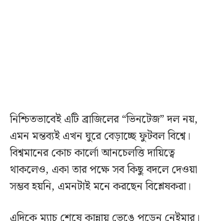
নিশ্চিতভাবেই এটি ব্রাজিলের “ভিনটেজ” দল নয়,
এমন মন্তব্যই এখন ঘুরে বেড়াচ্ছে ফুটবল বিশ্বে।
বিশ্বমানের কোচ কার্লো আনচেলত্তি দায়িত্বে
থাকলেও, একা তার পক্ষে সব কিছু বদলে দেওয়া
সম্ভব হয়নি, এমনটাই মনে করছেন বিশ্লেষকরা।
এদিকে ম্যাচ শেষে কান্নায় ভেঙে পড়েন নেইমার।