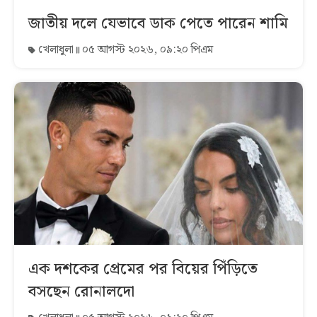
জাতীয় দলে যেভাবে ডাক পেতে পারেন শামি
খেলাধুলা
০৫ আগস্ট ২০২৬, ০৯:২০ পিএম
এক দশকের প্রেমের পর বিয়ের পিঁড়িতে
বসছেন রোনালদো