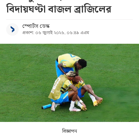
বিদায়ঘণ্টা বাজল ব্রাজিলের
সব
স্পোর্টস ডেস্ক
বিভাগ
প্রকাশ: ০৬ জুলাই ২০২৬, ০৬:৪৯ এএম
আর্কাইভ
কনভার্টার
বিজ্ঞাপন