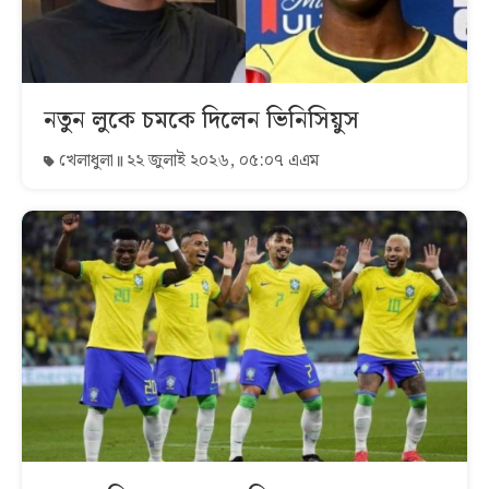
নতুন লুকে চমকে দিলেন ভিনিসিয়ুস
খেলাধুলা
২২ জুলাই ২০২৬, ০৫:০৭ এএম