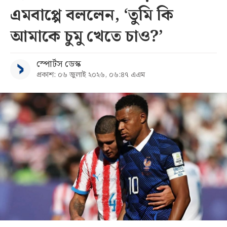
এমবাপ্পে বললেন, ‘তুমি কি
সব
আমাকে চুমু খেতে চাও?’
বিভাগ
স্পোর্টস ডেস্ক
প্রকাশ: ০৬ জুলাই ২০২৬, ০৬:৪৭ এএম
আর্কাইভ
কনভার্টার