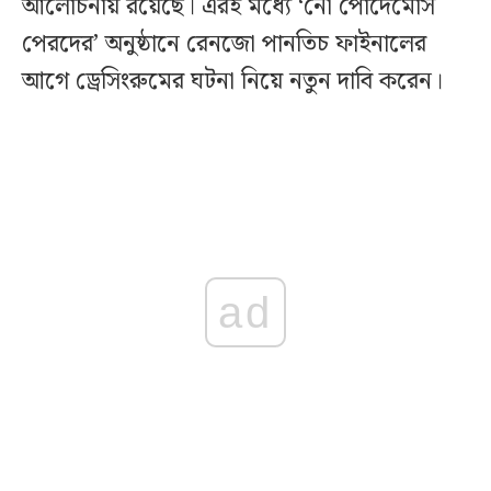
আলোচনায় রয়েছে। এরই মধ্যে ‘নো পোদেমোস
পেরদের’ অনুষ্ঠানে রেনজো পানতিচ ফাইনালের
আগে ড্রেসিংরুমের ঘটনা নিয়ে নতুন দাবি করেন।
ad