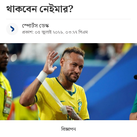
থাকবেন নেইমার?
সব
স্পোর্টস ডেস্ক
বিভাগ
প্রকাশ: ০৫ জুলাই ২০২৬, ০৩:২৭ পিএম
আর্কাইভ
কনভার্টার
বিজ্ঞাপন