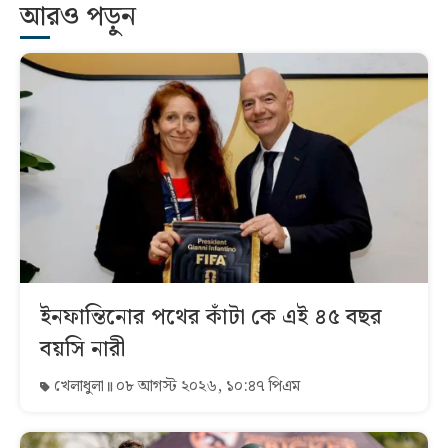
আরও পড়ুন
ইনফান্তিনোর পথের কাঁটা কে এই ৪৫ বছর
বয়সি নারী
খেলাধুলা
০৮ আগস্ট ২০২৬, ১০:৪৭ পিএম