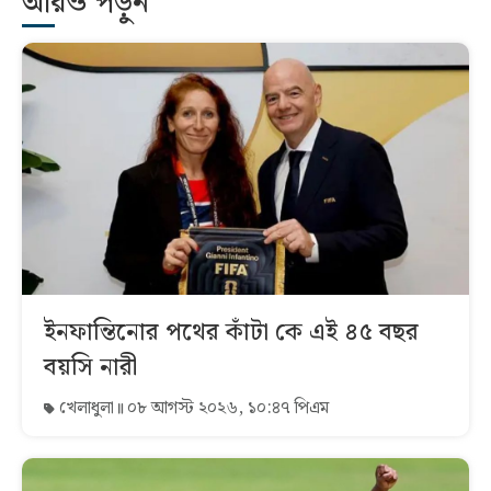
আরও পড়ুন
ইনফান্তিনোর পথের কাঁটা কে এই ৪৫ বছর
বয়সি নারী
খেলাধুলা
০৮ আগস্ট ২০২৬, ১০:৪৭ পিএম