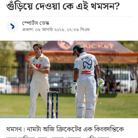
গুঁড়িয়ে দেওয়া কে এই থমসন?
স্পোর্টস ডেস্ক
প্রকাশ: ০৮ আগস্ট ২০২৬, ০২:৩৮ পিএম
থমসন। নামটা অজি ক্রিকেটের এক কিংবদন্তিকে