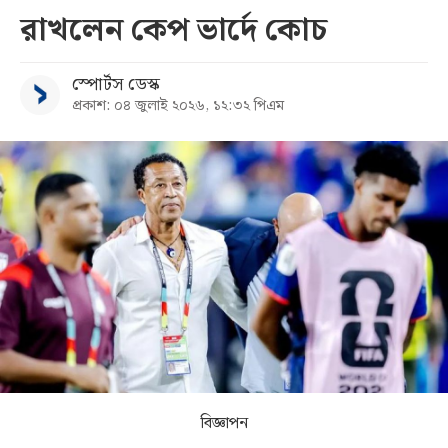
রাখলেন কেপ ভার্দে কোচ
সব
স্পোর্টস ডেস্ক
বিভাগ
প্রকাশ: ০৪ জুলাই ২০২৬, ১২:৩২ পিএম
আর্কাইভ
কনভার্টার
বিজ্ঞাপন