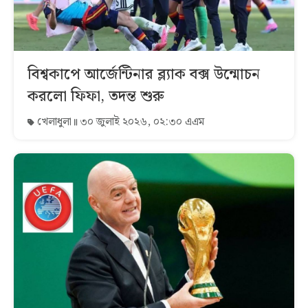
বিশ্বকাপে আর্জেন্টিনার ব্ল্যাক বক্স উন্মোচন
করলো ফিফা, তদন্ত শুরু
খেলাধুলা
৩০ জুলাই ২০২৬, ০২:৩০ এএম