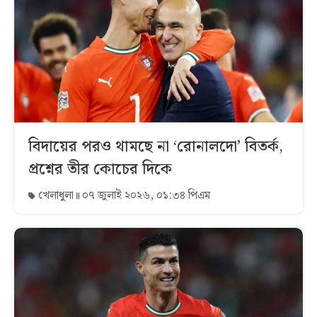
বিদায়ের পরও থামছে না ‘রোনালদো’ বিতর্ক,
প্রশ্নের তীর কোচের দিকে
খেলাধুলা
০৭ জুলাই ২০২৬, ০১:৩৪ পিএম