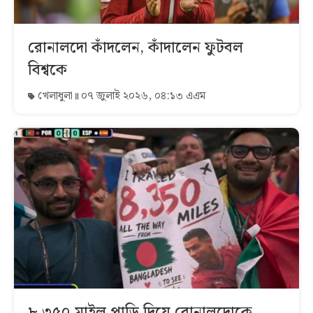
রোনালদো কাঁদলেন, কাঁদালেন ফুটবল
বিশ্বকে
খেলাধুলা
০৭ জুলাই ২০২৬, ০৪:১৩ এএম
৮,৩৫০ মাইল পাড়ি দিয়ে রোনালদোকে