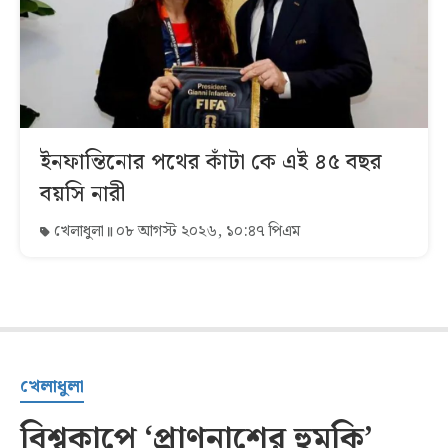
ইনফান্তিনোর পথের কাঁটা কে এই ৪৫ বছর
বয়সি নারী
খেলাধুলা
০৮ আগস্ট ২০২৬, ১০:৪৭ পিএম
খেলাধুলা
বিশ্বকাপে ‘প্রাণনাশের হুমকি’