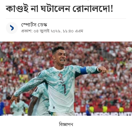
কাণ্ডই না ঘটালেন রোনালদো!
সব
স্পোর্টস ডেস্ক
বিভাগ
প্রকাশ: ০৪ জুলাই ২০২৬, ১১:৪০ এএম
আর্কাইভ
কনভার্টার
বিজ্ঞাপন