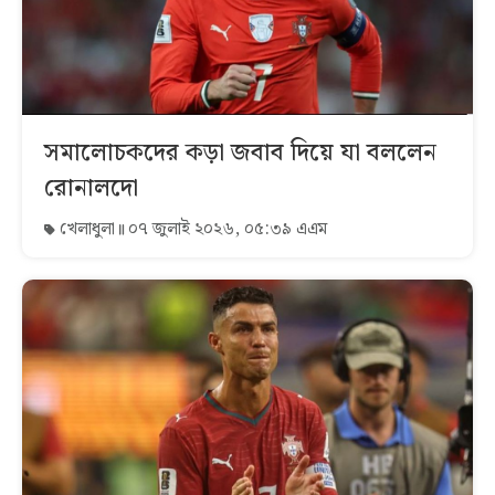
সমালোচকদের কড়া জবাব দিয়ে যা বললেন
রোনালদো
খেলাধুলা
০৭ জুলাই ২০২৬, ০৫:৩৯ এএম