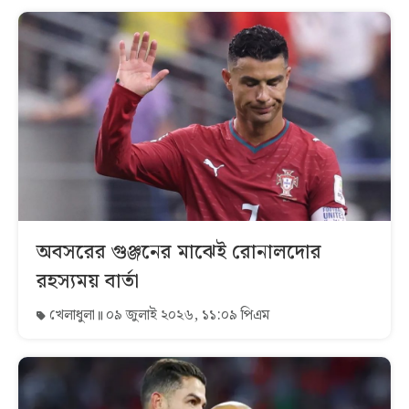
অবসরের গুঞ্জনের মাঝেই রোনালদোর
রহস্যময় বার্তা
খেলাধুলা
০৯ জুলাই ২০২৬, ১১:০৯ পিএম