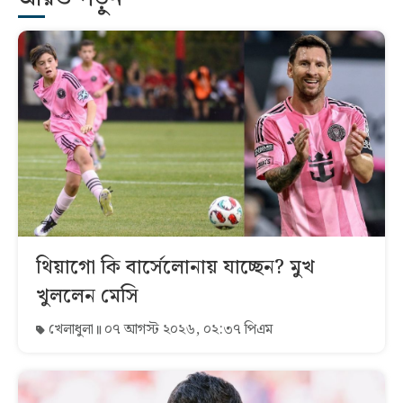
থিয়াগো কি বার্সেলোনায় যাচ্ছেন? মুখ
খুললেন মেসি
খেলাধুলা
০৭ আগস্ট ২০২৬, ০২:৩৭ পিএম