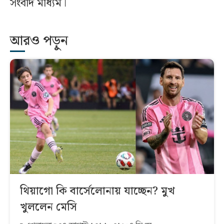
সংবাদ মাধ্যম।
আরও পড়ুন
থিয়াগো কি বার্সেলোনায় যাচ্ছেন? মুখ
খুললেন মেসি