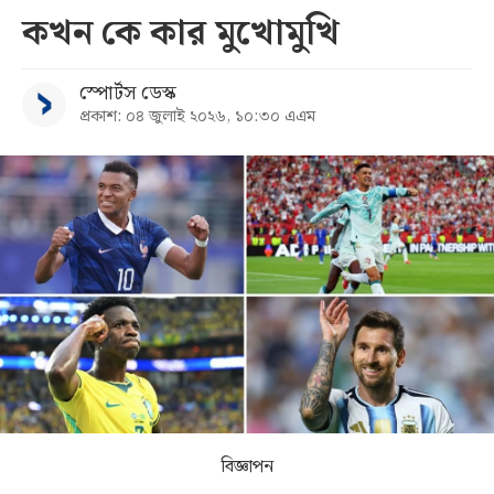
কখন কে কার মুখোমুখি
সব
স্পোর্টস ডেস্ক
বিভাগ
প্রকাশ: ০৪ জুলাই ২০২৬, ১০:৩০ এএম
আর্কাইভ
কনভার্টার
বিজ্ঞাপন