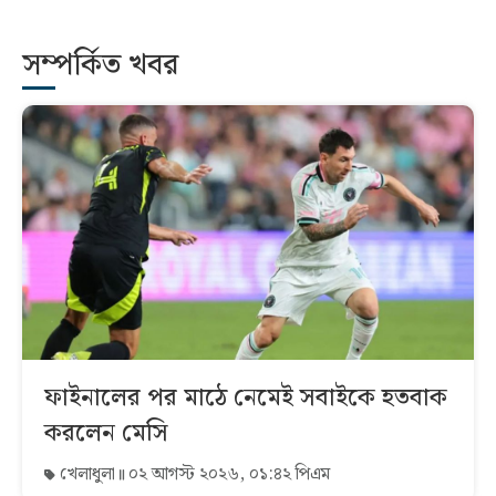
সম্পর্কিত খবর
ফাইনালের পর মাঠে নেমেই সবাইকে হতবাক
করলেন মেসি
খেলাধুলা
০২ আগস্ট ২০২৬, ০১:৪২ পিএম