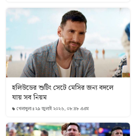
হলিউডের শুটিং সেটে মেসির জন্য বদলে
যায় সব নিয়ম
খেলাধুলা
২৯ জুলাই ২০২৬, ০৮:৪৮ এএম