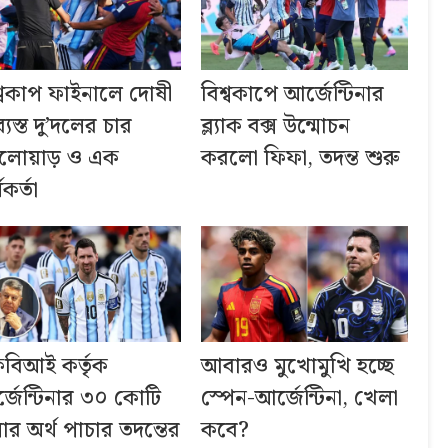
শ্বকাপ ফাইনালে দোষী
বিশ্বকাপে আর্জেন্টিনার
্যস্ত দু’দলের চার
ব্ল্যাক বক্স উন্মোচন
লোয়াড় ও এক
করলো ফিফা, তদন্ত শুরু
মকর্তা
বিআই কর্তৃক
আবারও মুখোমুখি হচ্ছে
্জেন্টিনার ৩০ কোটি
স্পেন-আর্জেন্টিনা, খেলা
ার অর্থ পাচার তদন্তের
কবে?