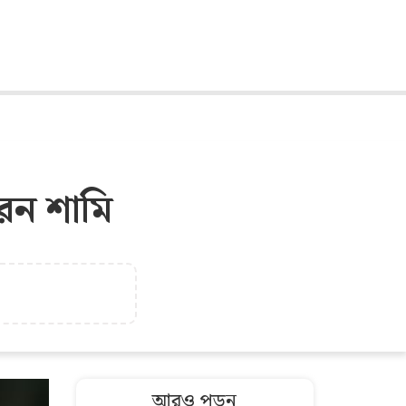
েন শামি
আরও পড়ুন