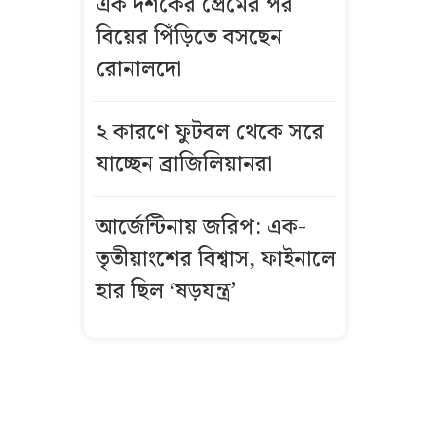
এক দশকের প্রেমের পর
বিয়ের পিঁড়িতে বসছেন
বিমানবন্দরে
ভিআইপি-
রোনালদো
সিআইপিসহ
সবাইকে তল্লাশির
২ কারণে ফুটবল থেকে সরে
নির্দেশ
যাচ্ছেন ব্রাজিলিয়ানরা
বিএনপির সভায়
আর্জেন্টিনায় জরিপ: এক-
আ.লীগ নেতার
তৃতীয়াংশের বিশ্বাস, ফাইনালে
ফুলেল শুভেচ্ছা
নিয়ে বিতর্ক
হার ছিল ‘ষড়যন্ত্র’
ভিসা নিয়ে নতুন
নীতিমালা
যুক্তরাষ্ট্রের