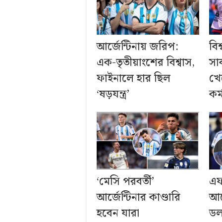
আর্জেন্টিনায় জরিপ:
বি
এক-তৃতীয়াংশের বিশ্বাস,
সাব
ফাইনালে হার ছিল
খে
‘ষড়যন্ত্র’
কর্
‘মেসি পরবর্তী’
এফ
আর্জেন্টিনার কাণ্ডারি
আর
হবেন যারা
ডল