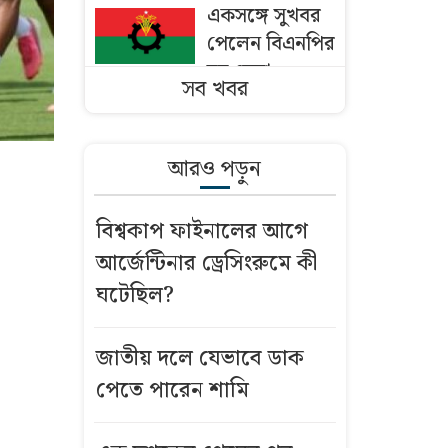
একসঙ্গে সুখবর
পেলেন বিএনপির
ছয় নেতা
সব খবর
ঢাকায় পাকিস্তান
হাইকমিশনারের
আরও পড়ুন
বাসভবনে আগুন
বিশ্বকাপ ফাইনালের আগে
বাংলাদেশি
আর্জেন্টিনার ড্রেসিংরুমে কী
কৃষকদের ভিসা
দিচ্ছে ওমান
ঘটেছিল?
মসজিদের মাইক
জাতীয় দলে যেভাবে ডাক
নিয়ে অমিত
পেতে পারেন শামি
শাহ’র সঙ্গে তিন
এমপির বৈঠক