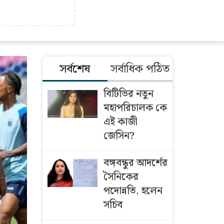
সর্বশেষ
সর্বাধিক পঠিত
বিটিভির নতুন
মহাপরিচালক কে
এই কাজী
জেসিন?
বঙ্গবন্ধুর আদর্শের
সৈনিকের
পদোন্নতি, হলেন
সচিব