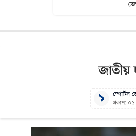
ভে
জাতীয় 
স্পোর্টস ডে
প্রকাশ: ০