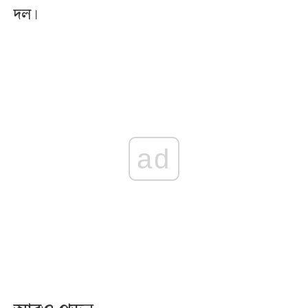
দল।
ad