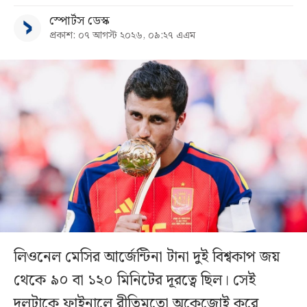
স্পোর্টস ডেস্ক
প্রকাশ: ০৭ আগস্ট ২০২৬, ০৯:২৭ এএম
লিওনেল মেসির আর্জেন্টিনা টানা দুই বিশ্বকাপ জয়
থেকে ৯০ বা ১২০ মিনিটের দূরত্বে ছিল। সেই
দলটাকে ফাইনালে রীতিমতো অকেজোই করে