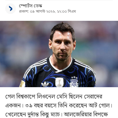
স্পোর্টস ডেস্ক
প্রকাশ: ০৯ আগস্ট ২০২৬, ১২:০০ পিএম
গেল বিশ্বকাপে লিওনেল মেসি ছিলেন সেরাদের
একজন। ৩৯ বছর বয়সে তিনি করেছেন আট গোল।
খেলেছেন দুর্দান্ত কিছু ম্যাচ। আলজেরিয়ার বিপক্ষে