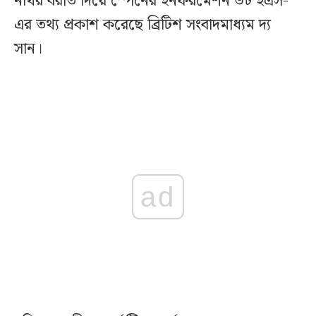
নথির বরাত দিয়ে স্পেনের ইনফরমেশন ডট ইএস-
এর তথ্য প্রকাশ করেছে ব্রিটিশ সংবাদমাধ্যম দ্য
সান।
ad