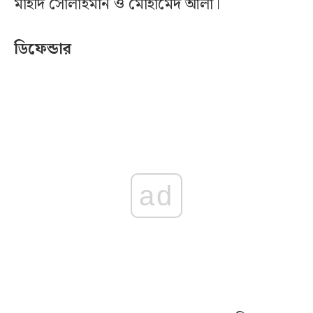
মাহদি সোলাইমান ও মোহামেদ আলা।
ডিফেন্ডার
ad