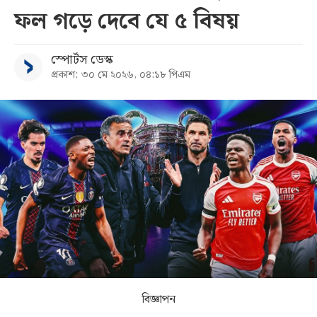
ফল গড়ে দেবে যে ৫ বিষয়
সব
স্পোর্টস ডেস্ক
বিভাগ
প্রকাশ: ৩০ মে ২০২৬, ০৪:১৮ পিএম
আর্কাইভ
কনভার্টার
বিজ্ঞাপন