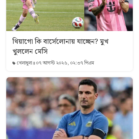
থিয়াগো কি বার্সেলোনায় যাচ্ছেন? মুখ
খুললেন মেসি
খেলাধুলা
০৭ আগস্ট ২০২৬, ০২:৩৭ পিএম