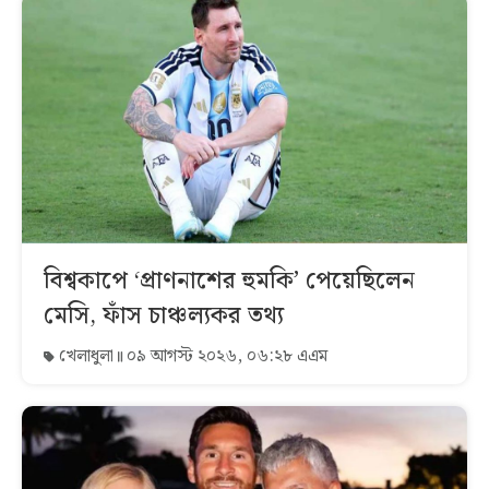
বিশ্বকাপে ‘প্রাণনাশের হুমকি’ পেয়েছিলেন
মেসি, ফাঁস চাঞ্চল্যকর তথ্য
খেলাধুলা
০৯ আগস্ট ২০২৬, ০৬:২৮ এএম