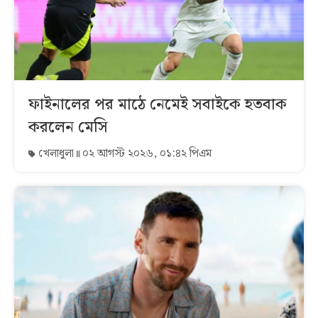
ফাইনালের পর মাঠে নেমেই সবাইকে হতবাক
করলেন মেসি
খেলাধুলা
০২ আগস্ট ২০২৬, ০১:৪২ পিএম