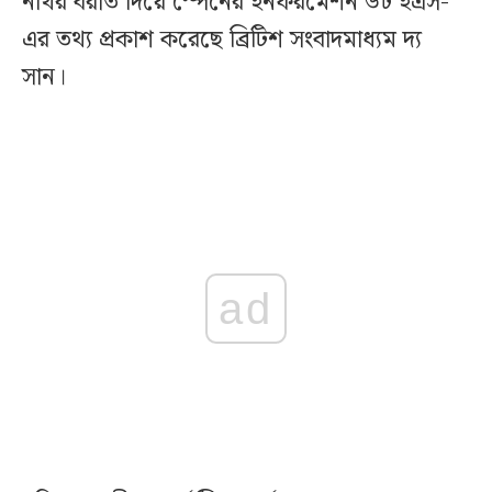
নথির বরাত দিয়ে স্পেনের ইনফরমেশন ডট ইএস-
এর তথ্য প্রকাশ করেছে ব্রিটিশ সংবাদমাধ্যম দ্য
সান।
ad