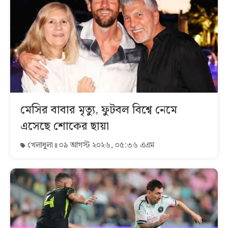
মেসির বাবার মৃত্যু, ফুটবল বিশ্বে নেমে
এসেছে শোকের ছায়া
খেলাধুলা
০৯ আগস্ট ২০২৬, ০৫:৩৬ এএম