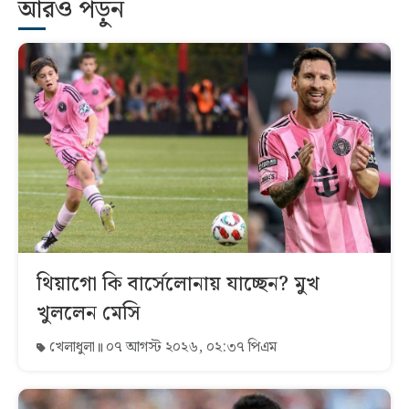
আরও পড়ুন
থিয়াগো কি বার্সেলোনায় যাচ্ছেন? মুখ
খুললেন মেসি
খেলাধুলা
০৭ আগস্ট ২০২৬, ০২:৩৭ পিএম