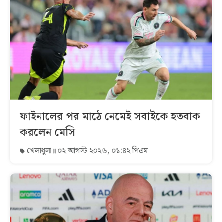
ফাইনালের পর মাঠে নেমেই সবাইকে হতবাক
করলেন মেসি
খেলাধুলা
০২ আগস্ট ২০২৬, ০১:৪২ পিএম