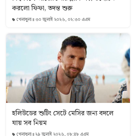
করলো ফিফা, তদন্ত শুরু
খেলাধুলা
৩০ জুলাই ২০২৬, ০২:৩০ এএম
হলিউডের শুটিং সেটে মেসির জন্য বদলে
যায় সব নিয়ম
খেলাধুলা
২৯ জুলাই ২০২৬, ০৮:৪৮ এএম