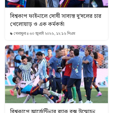
বিশ্বকাপ ফাইনালে দোষী সাব্যস্ত দু’দলের চার
খেলোয়াড় ও এক কর্মকর্তা
খেলাধুলা
৩০ জুলাই ২০২৬, ১২:১৬ পিএম
বিশ্বকাপে আর্জেন্টিনার ব্ল্যাক বক্স উন্মোচন