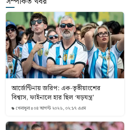
সম্পর্কিত খবর
আর্জেন্টিনায় জরিপ: এক-তৃতীয়াংশের
বিশ্বাস, ফাইনালে হার ছিল ‘ষড়যন্ত্র’
খেলাধুলা
০৪ আগস্ট ২০২৬, ০২:১৭ এএম