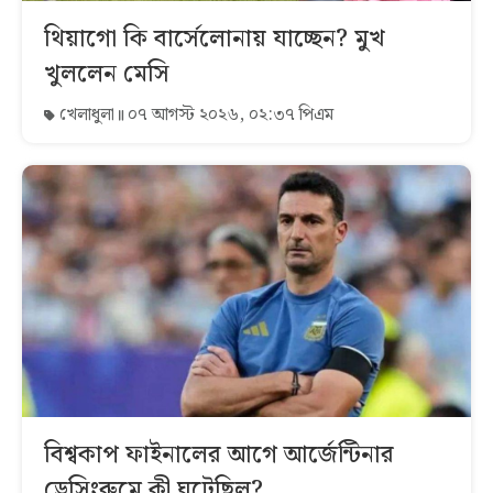
থিয়াগো কি বার্সেলোনায় যাচ্ছেন? মুখ
খুললেন মেসি
খেলাধুলা
০৭ আগস্ট ২০২৬, ০২:৩৭ পিএম
বিশ্বকাপ ফাইনালের আগে আর্জেন্টিনার
ড্রেসিংরুমে কী ঘটেছিল?