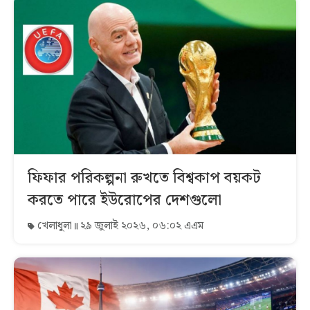
ফিফার পরিকল্পনা রুখতে বিশ্বকাপ বয়কট
করতে পারে ইউরোপের দেশগুলো
খেলাধুলা
২৯ জুলাই ২০২৬, ০৬:০২ এএম