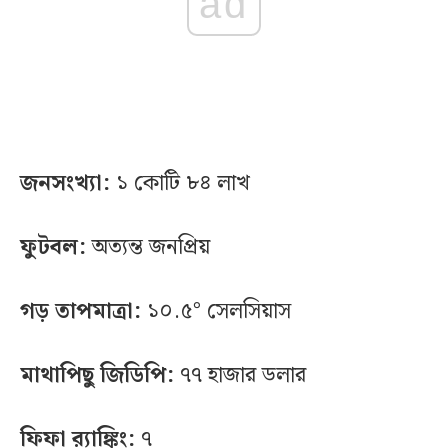
ad
জনসংখ্যা:
১ কোটি ৮৪ লাখ
ফুটবল:
অত্যন্ত জনপ্রিয়
গড় তাপমাত্রা:
১০.৫° সেলসিয়াস
মাথাপিছু জিডিপি:
৭৭ হাজার ডলার
ফিফা র‍্যাঙ্কিং:
৭