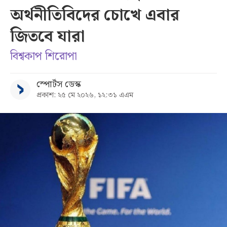
অর্থনীতিবিদের চোখে এবার
সব
জিতবে যারা
বিভাগ
বিশ্বকাপ শিরোপা
আর্কাইভ
স্পোর্টস ডেস্ক
প্রকাশ: ২৫ মে ২০২৬, ১২:৩১ এএম
কনভার্টার