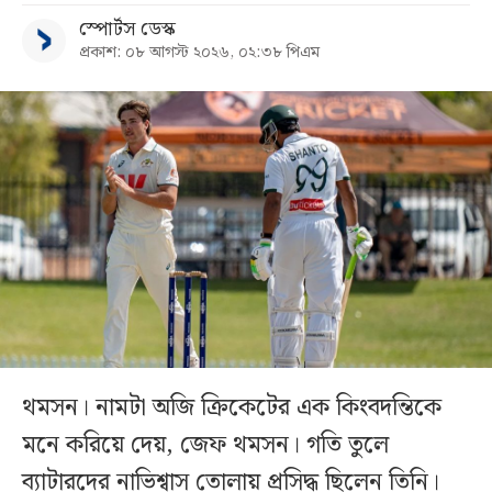
স্পোর্টস ডেস্ক
প্রকাশ: ০৮ আগস্ট ২০২৬, ০২:৩৮ পিএম
থমসন। নামটা অজি ক্রিকেটের এক কিংবদন্তিকে
মনে করিয়ে দেয়, জেফ থমসন। গতি তুলে
ব্যাটারদের নাভিশ্বাস তোলায় প্রসিদ্ধ ছিলেন তিনি।