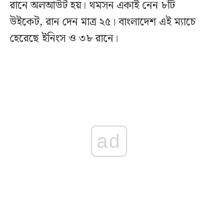
রানে অলআউট হয়। থমসন একাই নেন ৮টি
উইকেট, রান দেন মাত্র ২৫। বাংলাদেশ এই ম্যাচে
হেরেছে ইনিংস ও ৩৮ রানে।
ad