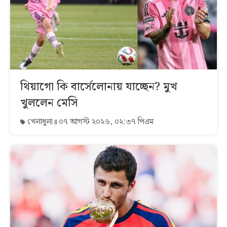
থিয়াগো কি বার্সেলোনায় যাচ্ছেন? মুখ
খুললেন মেসি
খেলাধুলা
০৭ আগস্ট ২০২৬, ০২:৩৭ পিএম