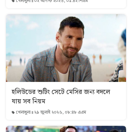
খেলাধুলা
০২ আগস্ট ২০২৬, ০১:৪২ পিএম
হলিউডের শুটিং সেটে মেসির জন্য বদলে
যায় সব নিয়ম
খেলাধুলা
২৯ জুলাই ২০২৬, ০৮:৪৮ এএম