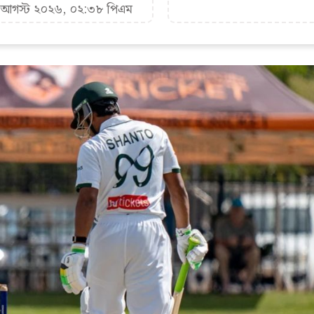
৮ আগস্ট ২০২৬, ০২:৩৮ পিএম