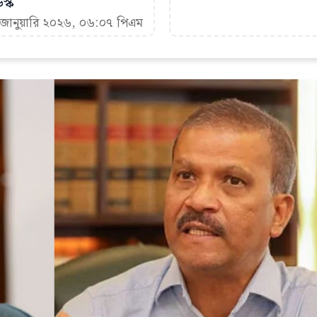
স্ক
৭ জানুয়ারি ২০২৬, ০৬:০৭ পিএম