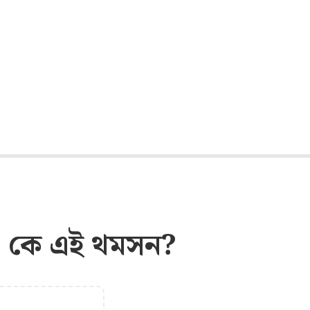
য়া কে এই থমসন?