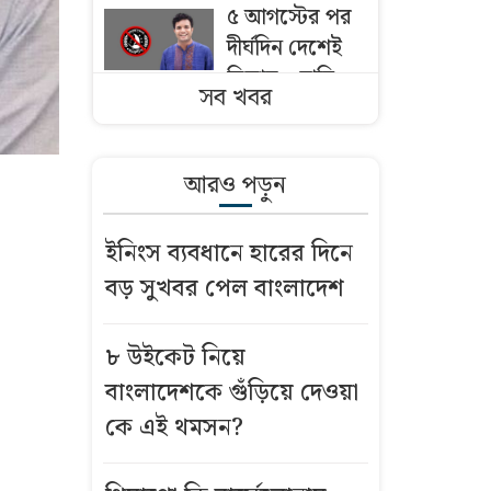
৫ আগস্টের পর
দীর্ঘদিন দেশেই
ছিলাম—দাবি
সব খবর
নিষিদ্ধ ছাত্রলীগ
সভাপতির
আরও পড়ুন
এসএসি ফল
খারাপ? যেসব
ইনিংস ব্যবধানে হারের দিনে
সন্দেহ হলে খাতা
বড় সুখবর পেল বাংলাদেশ
চ্যালেঞ্জ করা
উচিত
৮ উইকেট নিয়ে
মাদরাসায় পড়তে
বাংলাদেশকে গুঁড়িয়ে দেওয়া
অনীহা, ছয়তলা
কে এই থমসন?
ভবনের কার্নিশে
পা ঝুলিয়ে