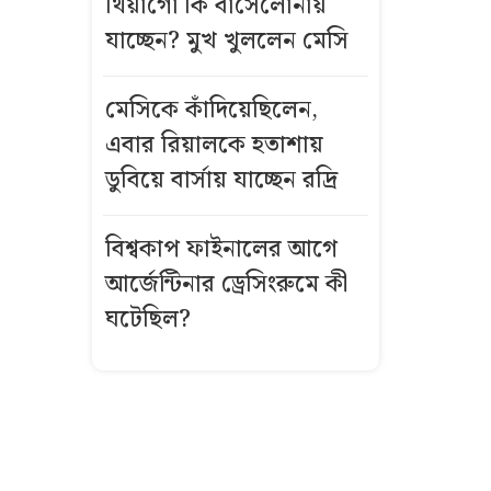
থিয়াগো কি বার্সেলোনায়
বসেছিল শিশু
যাচ্ছেন? মুখ খুললেন মেসি
এসএসসির ফল
মনঃপুত না হলে
মেসিকে কাঁদিয়েছিলেন,
করা যাবে
এবার রিয়ালকে হতাশায়
পুনঃনিরীক্ষণ,
ডুবিয়ে বার্সায় যাচ্ছেন রদ্রি
সময় জানাল
বোর্ড
বিশ্বকাপ ফাইনালের আগে
আর্জেন্টিনার ড্রেসিংরুমে কী
অস্ত্রোপচারের
পর কেমন
ঘটেছিল?
আছেন মিঠুন
চক্রবর্তী?
বিশাল অজগরের
পেট থেকে বের