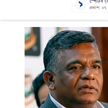
স্পোর্টস ডে
প্রকাশ: ০