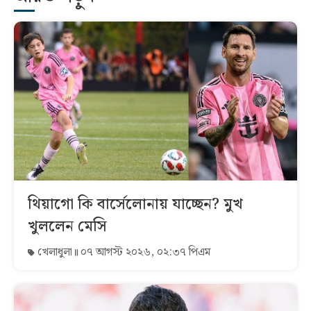
থিয়াগো কি বার্সেলোনায় যাচ্ছেন? মুখ
খুললেন মেসি
খেলাধুলা
০৭ আগস্ট ২০২৬, ০২:৩৭ পিএম