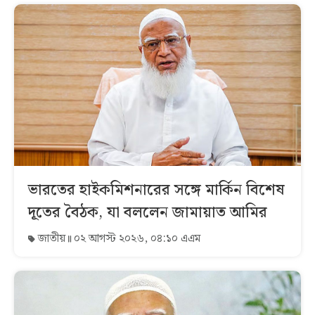
ভারতের হাইকমিশনারের সঙ্গে মার্কিন বিশেষ
দূতের বৈঠক, যা বললেন জামায়াত আমির
জাতীয়
০২ আগস্ট ২০২৬, ০৪:১০ এএম