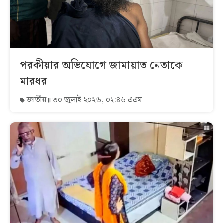
পরকীয়ার অভিযোগে জামায়াত নেতাকে
মারধর
জাতীয়
৩০ জুলাই ২০২৬, ০২:৪৬ এএম