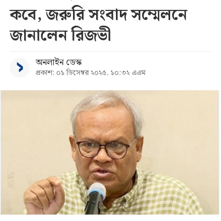
কবে, জরুরি সংবাদ সম্মেলনে
সব
জানালেন রিজভী
বিভাগ
অনলাইন ডেস্ক
প্রকাশ: ০১ ডিসেম্বর ২০২৫, ১০:৩২ এএম
আর্কাইভ
কনভার্টার