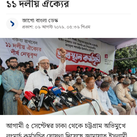
১১ দলীয় ঐক্যের
জাগো বাংলা ডেস্ক
প্রকাশ: ০৬ আগস্ট ২০২৬, ০৫:৩৬ পিএম
আগামী ৫ সেপ্টেম্বর ঢাকা থেকে চট্টগ্রাম অভিমুখে
লংমার্চ কর্মসূচির ঘোষণা দিয়েছে জামায়াত ইসলামী