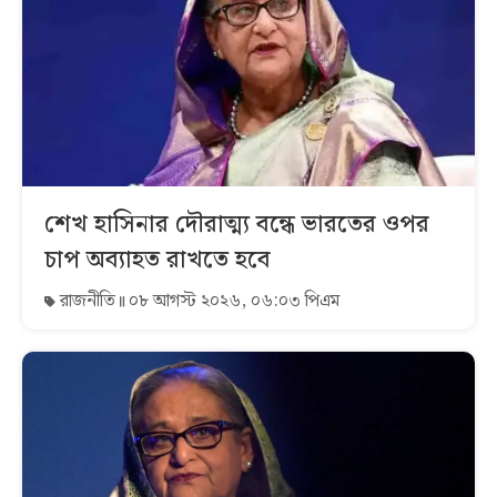
শেখ হাসিনার দৌরাত্ম্য বন্ধে ভারতের ওপর
চাপ অব্যাহত রাখতে হবে
রাজনীতি
০৮ আগস্ট ২০২৬, ০৬:০৩ পিএম