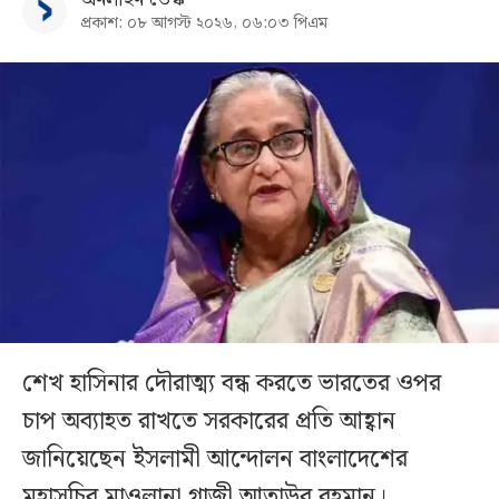
প্রকাশ: ০৮ আগস্ট ২০২৬, ০৬:০৩ পিএম
শেখ হাসিনার দৌরাত্ম্য বন্ধ করতে ভারতের ওপর
চাপ অব্যাহত রাখতে সরকারের প্রতি আহ্বান
জানিয়েছেন ইসলামী আন্দোলন বাংলাদেশের
মহাসচিব মাওলানা গাজী আতাউর রহমান।