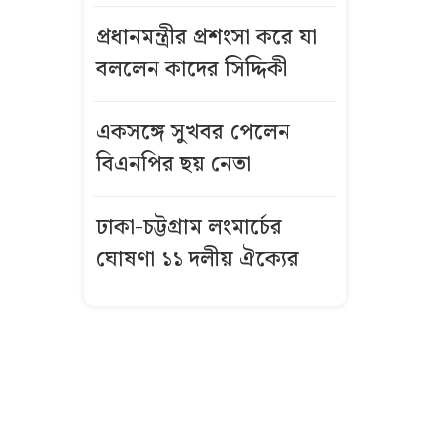
বার্তা দিল
প্রধানমন্ত্রীর প্রশংসা করে যা
আবহাওয়া
অধিদপ্তর
বললেন কাদের সিদ্দিকী
দাম কমার পর
একসঙ্গে সুখবর পেলেন
আজ স্বর্ণের ভরি
বিএনপির ছয় নেতা
কত?
ঢাকা-চট্টগ্রাম লংমার্চের
মন্ত্রিসভায় যোগ
ঘোষণা ১১ দলীয় ঐক্যের
হচ্ছে নতুন মুখ
যে কারণে ছয়
লাখ ‘বিশেষ’ মশা
ছাড়ছে যুক্তরাষ্ট্র
ধেয়ে আসছে