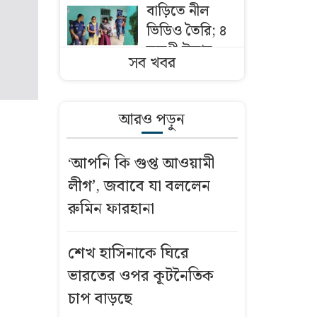
বাড়িতে নীল
ভিডিও তৈরি; ৪
তরুণী উদ্ধার,
সব খবর
স্বামী-স্ত্রী ও
ছেলেসহ আটক
আরও পড়ুন
আজকের স্বর্ণের
দাম: ৮ আগস্ট
‘আপনি কি গুপ্ত আওয়ামী
২০২৬
লীগ’, জবাবে যা বললেন
শনিবার
রুমিন ফারহানা
রাজধানীর যেসব
এলাকায় মার্কেট
শেখ হাসিনাকে ঘিরে
বন্ধ
ভারতের ওপর কূটনৈতিক
চাপ বাড়ছে
বৃষ্টি নিয়ে যে