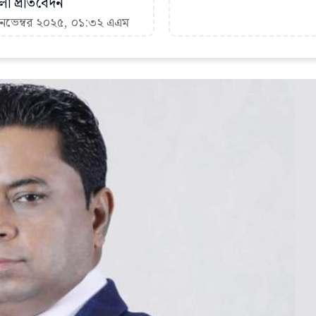
া প্রতিবেদন
 নভেম্বর ২০২৫, ০১:৩২ এএম