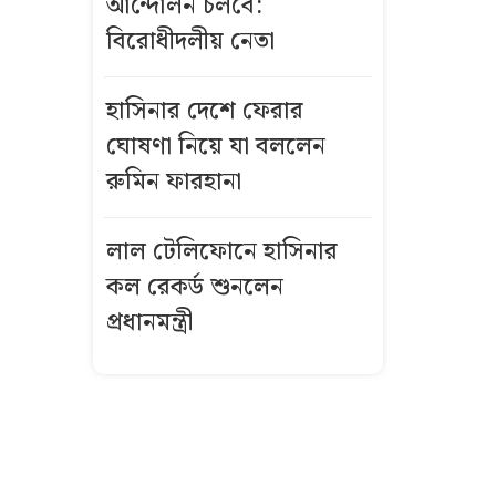
আন্দোলন চলবে:
বিরোধীদলীয় নেতা
বিমানবন্দরে
ভিআইপি-
সিআইপিসহ
হাসিনার দেশে ফেরার
সবাইকে তল্লাশির
ঘোষণা নিয়ে যা বললেন
নির্দেশ
রুমিন ফারহানা
বিএনপির সভায়
লাল টেলিফোনে হাসিনার
আ.লীগ নেতার
কল রেকর্ড শুনলেন
ফুলেল শুভেচ্ছা
নিয়ে বিতর্ক
প্রধানমন্ত্রী
ভিসা নিয়ে নতুন
নীতিমালা
যুক্তরাষ্ট্রের