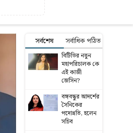
সর্বশেষ
সর্বাধিক পঠিত
বিটিভির নতুন
মহাপরিচালক কে
এই কাজী
জেসিন?
বঙ্গবন্ধুর আদর্শের
সৈনিকের
পদোন্নতি, হলেন
সচিব