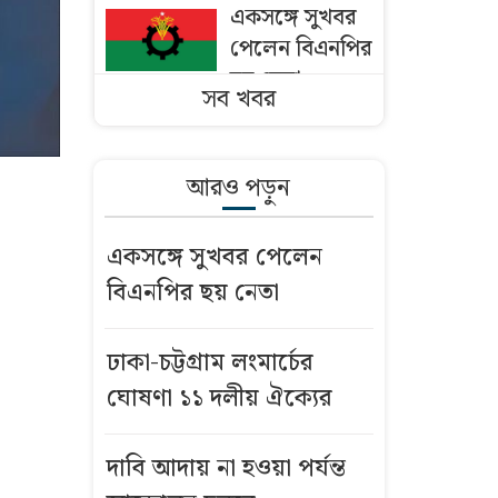
একসঙ্গে সুখবর
পেলেন বিএনপির
ছয় নেতা
সব খবর
ঢাকায় পাকিস্তান
হাইকমিশনারের
আরও পড়ুন
বাসভবনে আগুন
একসঙ্গে সুখবর পেলেন
বাংলাদেশি
বিএনপির ছয় নেতা
কৃষকদের ভিসা
দিচ্ছে ওমান
ঢাকা-চট্টগ্রাম লংমার্চের
মসজিদের মাইক
ঘোষণা ১১ দলীয় ঐক্যের
নিয়ে অমিত
শাহ’র সঙ্গে তিন
দাবি আদায় না হওয়া পর্যন্ত
এমপির বৈঠক