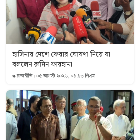
হাসিনার দেশে ফেরার ঘোষণা নিয়ে যা
বললেন রুমিন ফারহানা
রাজনীতি
০৫ আগস্ট ২০২৬, ০৯:১৩ পিএম