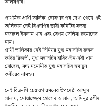
আলমগীর।
প্রাথমিক প্রার্থী তালিকা ঘোষণার পর দেখা গেছে এই
তালিকায় নেই বিএনপির স্থায়ী কমিটির সদস্য
নজরুল ইসলাম খান এবং বেগম সেলিমা রহমানের
নাম।
প্রার্থী তালিকায় নেই সিনিয়র যুগ্ম মহাসচিব রুহুল
কবির রিজভী, যুগ্ম মহাসচিব হাবিব-উন-নবী খান
সোহেল, সদ্য মনোনীত যুগ্ম মহাসচিব হুমায়ুন
কবীরের নামও।
নেই বিএনপি চেয়ারপারসনের উপদেষ্টা আব্দুস
সালাম, মোয়াজ্জেম হোসেন আলাল, আমিনুর রশীদ