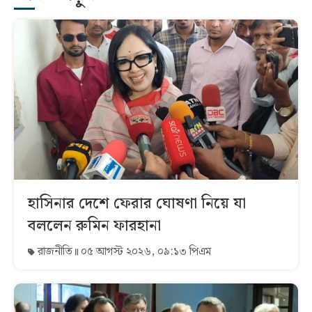
হাসিনার দেশে ফেরার ঘোষণা নিয়ে যা
বললেন রুমিন ফারহানা
রাজনীতি
০৫ আগস্ট ২০২৬, ০৯:১৩ পিএম