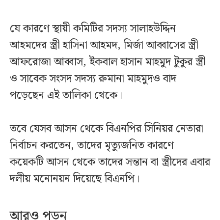
যে কারণে স্থায়ী কমিটির সদস্য সালাহউদ্দিন
আহমদের স্ত্রী হাসিনা আহমদ, মির্জা আব্বাসের স্ত্রী
আফরোজা আব্বাস, ইকবাল হাসান মাহমুদ টুকুর স্ত্রী
ও সাবেক সংসদ সদস্য রুমানা মাহমুদও বাদ
পড়েছেন এই তালিকা থেকে।
তবে যেসব আসন থেকে বিএনপির সিনিয়র নেতারা
নির্বাচন করতেন, তাদের মৃত্যুজনিত কারণে
কয়েকটি আসন থেকে তাদের সন্তান বা স্ত্রীদের এবার
দলীয় মনোনয়ন দিয়েছে বিএনপি।
আরও পড়ুন