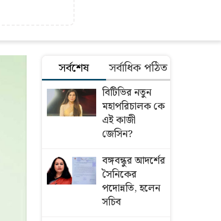
সর্বশেষ
সর্বাধিক পঠিত
বিটিভির নতুন
মহাপরিচালক কে
এই কাজী
জেসিন?
বঙ্গবন্ধুর আদর্শের
সৈনিকের
পদোন্নতি, হলেন
সচিব