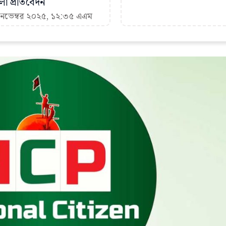
া প্রতিবেদন
 নভেম্বর ২০২৫, ১২:৩৫ এএম