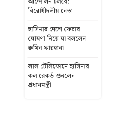
আন্দোলন চলবে:
বিরোধীদলীয় নেতা
বিমানবন্দরে
ভিআইপি-
সিআইপিসহ
হাসিনার দেশে ফেরার
সবাইকে তল্লাশির
ঘোষণা নিয়ে যা বললেন
নির্দেশ
রুমিন ফারহানা
বিএনপির সভায়
লাল টেলিফোনে হাসিনার
আ.লীগ নেতার
কল রেকর্ড শুনলেন
ফুলেল শুভেচ্ছা
নিয়ে বিতর্ক
প্রধানমন্ত্রী
ভিসা নিয়ে নতুন
নীতিমালা
যুক্তরাষ্ট্রের