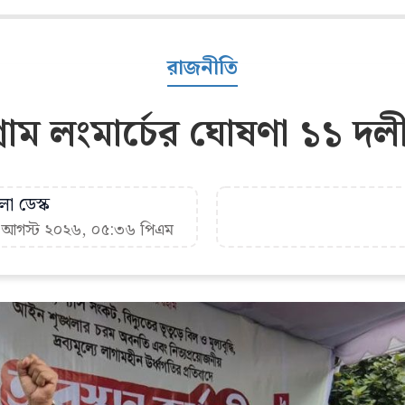
রাজনীতি
গ্রাম লংমার্চের ঘোষণা ১১ দল
া ডেস্ক
৬ আগস্ট ২০২৬, ০৫:৩৬ পিএম