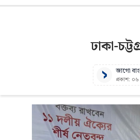
ঢাকা-চট্ট
জাগো বাংল
প্রকাশ: ০