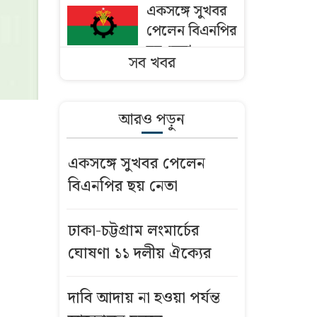
একসঙ্গে সুখবর
পেলেন বিএনপির
ছয় নেতা
সব খবর
ঢাকায় পাকিস্তান
হাইকমিশনারের
আরও পড়ুন
বাসভবনে আগুন
একসঙ্গে সুখবর পেলেন
বাংলাদেশি
বিএনপির ছয় নেতা
কৃষকদের ভিসা
দিচ্ছে ওমান
ঢাকা-চট্টগ্রাম লংমার্চের
মসজিদের মাইক
ঘোষণা ১১ দলীয় ঐক্যের
নিয়ে অমিত
শাহ’র সঙ্গে তিন
দাবি আদায় না হওয়া পর্যন্ত
এমপির বৈঠক