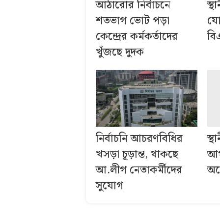
আঠারোর নির্বাচনে
স্থ
শতভাগ ভোট পড়া
যো
কেন্দ্রের কর্মকর্তাদের
বি
খুঁজছে দুদক
নির্বাচনি আচরণবিধির
স্থ
খসড়া চূড়ান্ত, থাকছে
আগ
আ.লীগ নেতাকর্মীদের
অক
সুযোগ