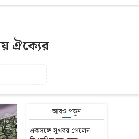
ীয় ঐক্যের
আরও পড়ুন
একসঙ্গে সুখবর পেলেন