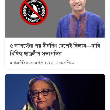
৫ আগস্টের পর দীর্ঘদিন দেশেই ছিলাম—দাবি
নিষিদ্ধ ছাত্রলীগ সভাপতির
রাজনীতি
০৮ আগস্ট ২০২৬, ০৭:০৮ পিএম