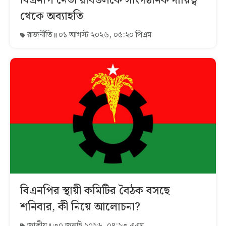
বিএনপি নেতা রবিউলকে সাংগঠনিক দায়িত্ব
থেকে অব্যাহতি
রাজনীতি
০১ আগস্ট ২০২৬, ০৫:২০ পিএম
বিএনপির স্থায়ী কমিটির বৈঠক বসছে
শনিবার, কী নিয়ে আলোচনা?
জাতীয়
৩০ জুলাই ২০২৬, ০৪:২৩ এএম