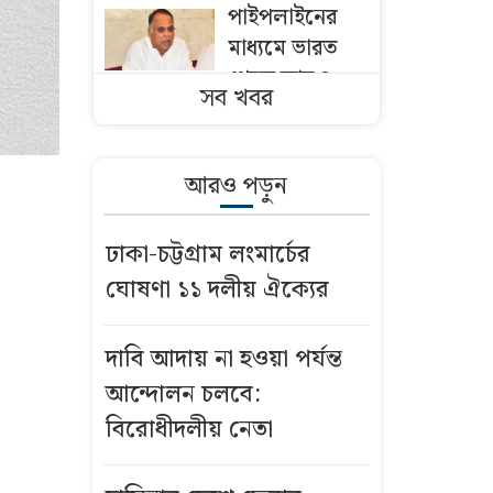
পাইপলাইনের
মাধ্যমে ভারত
থেকে আরও
সব খবর
বেশি ডিজেল
চেয়েছি
আরও পড়ুন
প্রথম শ্রেণিতে
ভর্তি লটারিতেই
ঢাকা-চট্টগ্রাম লংমার্চের
ঘোষণা ১১ দলীয় ঐক্যের
আইসিইউতে
হাতকড়া পরে
দাবি আদায় না হওয়া পর্যন্ত
ভাইরাল
আওয়ামী লীগ
আন্দোলন চলবে:
নেতা মনির
বিরোধীদলীয় নেতা
খানের মৃত্যু