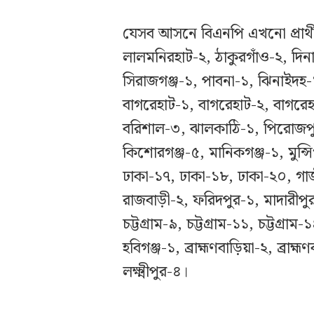
যেসব আসনে বিএনপি এখনো প্রার্থ
লালমনিরহাট-২, ঠাকুরগাঁও-২, দিন
সিরাজগঞ্জ-১, পাবনা-১, ঝিনাইদহ
বাগরেহাট-১, বাগরেহাট-২, বাগরেহ
বরিশাল-৩, ঝালকাঠি-১, পিরোজপু
কিশোরগঞ্জ-৫, মানিকগঞ্জ-১, মুন্স
ঢাকা-১৭, ঢাকা-১৮, ঢাকা-২০, গাজ
রাজবাড়ী-২, ফরিদপুর-১, মাদারীপুর-২
চট্টগ্রাম-৯, চট্টগ্রাম-১১, চট্টগ্র
হবিগঞ্জ-১, ব্রাহ্মণবাড়িয়া-২, ব্রাহ্ম
লক্ষ্মীপুর-৪।