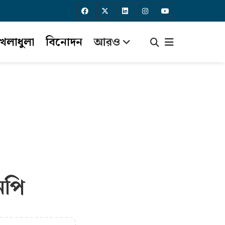
েলাধুলা
বিনোদন
আরও
নপি