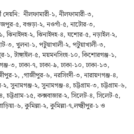
ী দেয়নি: নীলফামারী-১, নীলফামারী-৩,
াজপুর-৫, বগুড়া-২, নওগাঁ-৫, নাটোর-৩,
-১, ঝিনাইদহ-২, ঝিনাইদহ-৪, যশোর-৫, নড়াইল-২,
াট-৩, খুলনা-১, পটুয়াখালী-২, পটুয়াখালী-৩,
র-১, টাঙ্গাইল-৫, ময়মনসিংহ-১০, কিশোরগঞ্জ-১,
িগঞ্জ-৩, ঢাকা-৭, ঢাকা-৯, ঢাকা-১০, ঢাকা-১৩,
ীপুর-১, ,গাজীপুর-৬, নরসিংদী-৩, নারায়ণগঞ্জ-৪,
, সুনামগঞ্জ-২, সুনামগঞ্জ-৪, চট্টগ্রাম-৩, চট্টগ্রাম-৬,
াম-১৪, চট্টগ্রাম-১৫, কক্সবাজার-২, সিলেট-৪, সিলেট-৫,
ণবাড়িয়া-৬, কুমিল্লা-২, কুমিল্লা-৭,লক্ষ্মীপুর-১ ও