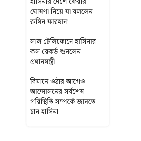
হাসিনার দেশে ফেরার
শিক্ষকদের
ঘোষণা নিয়ে যা বললেন
বেতন-বাড়িভাড়া-
রুমিন ফারহানা
ইনক্রিমেন্ট নিয়ে
সবশেষ যা জানা
যাচ্ছে
লাল টেলিফোনে হাসিনার
কল রেকর্ড শুনলেন
‘র‍্যাব’ বিলুপ্ত হয়ে
প্রধানমন্ত্রী
আসছে নতুন
নাম, খসড়া
বিমানে ওঠার আগেও
প্রকাশ
আন্দোলনের সর্বশেষ
সাকিবের জন্য
পরিস্থিতি সম্পর্কে জানতে
বড় দুঃসংবাদ
চান হাসিনা
রাষ্ট্রপতি
নির্বাচনের