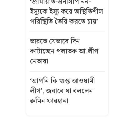
‘জামায়াত-এনসিপি নন-
‘আরেকটি গাজা’
ইস্যুকে ইস্যু করে অস্থিতিশীল
হওয়ার
পরিস্থিতি তৈরি করতে চায়’
সতর্কবার্তা
সবার সম্মিলিত
ভারতে যেভাবে দিন
প্রচেষ্টায় সুন্দর
কাটাচ্ছেন পলাতক আ.লীগ
বাংলাদেশ গড়তে
নেতারা
চাই: প্রধানমন্ত্রী
‘আপনি কি গুপ্ত আওয়ামী
আ.লীগ এবং
শেখ হাসিনার
লীগ’, জবাবে যা বললেন
রাজনৈতিক
রুমিন ফারহানা
দাফন হয়েছে:
সালাহউদ্দিন
আহমদ