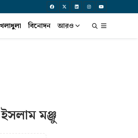
েলাধুলা
বিনোদন
আরও
সলাম মঞ্জু