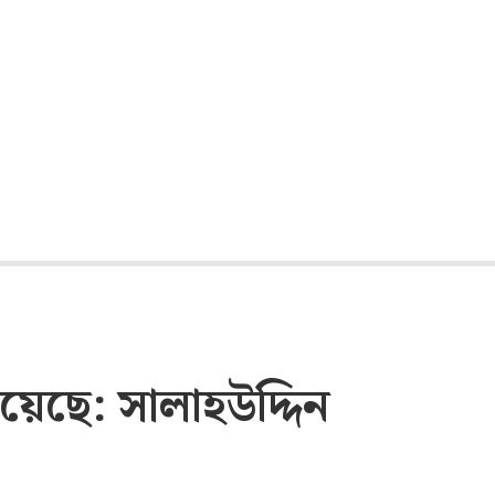
েছে: সালাহউদ্দিন