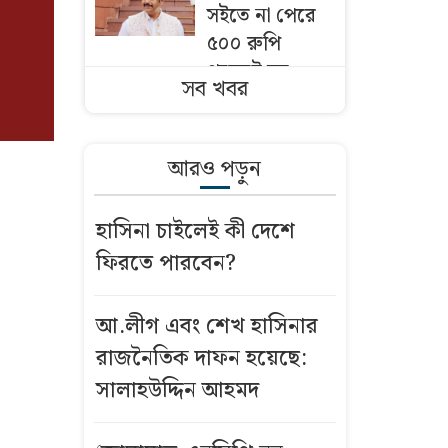
সইতে না পেরে
৫০০ রুপি
পকেটে ঘর
সব খবর
ছাড়েন রবি
কিষাণ, এরপর যা
হলো…
আরও পড়ুন
১ কিলোমিটার
হাসিনা চাইলেই কী দেশে
খানাখন্দে অচল
ফিরতে পারবেন?
ঢাকা-চট্টগ্রাম
মহাসড়কের ২০
কিলোমিটার
আ.লীগ এবং শেখ হাসিনার
রাজনৈতিক দাফন হয়েছে:
মার্কিন
সালাহউদ্দিন আহমদ
নিষেধাজ্ঞায় পিষ্ট
কিউবা,