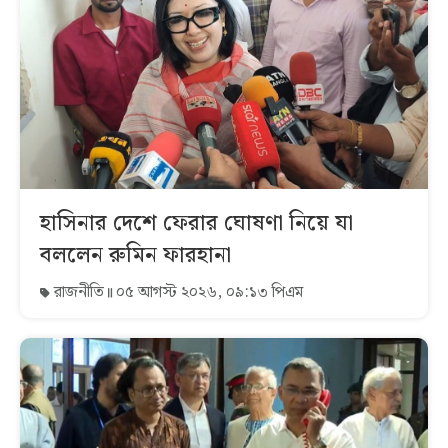
হাসিনার দেশে ফেরার ঘোষণা নিয়ে যা
বললেন রুমিন ফারহানা
রাজনীতি
০৫ আগস্ট ২০২৬, ০৯:১৩ পিএম