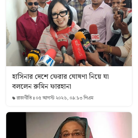
হাসিনার দেশে ফেরার ঘোষণা নিয়ে যা
বললেন রুমিন ফারহানা
রাজনীতি
০৫ আগস্ট ২০২৬, ০৯:১৩ পিএম