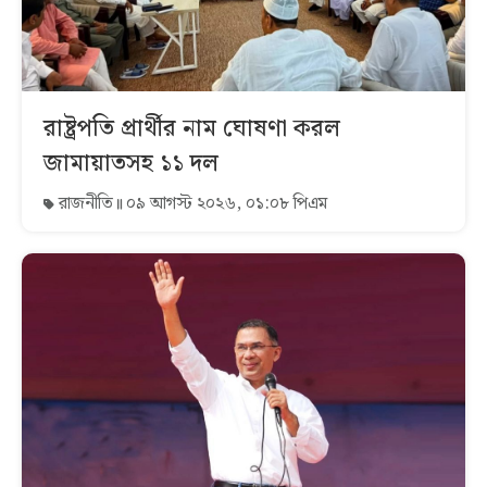
রাষ্ট্রপতি প্রার্থীর নাম ঘোষণা করল
জামায়াতসহ ১১ দল
রাজনীতি
০৯ আগস্ট ২০২৬, ০১:০৮ পিএম