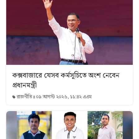
কক্সবাজারে যেসব কর্মসূচিতে অংশ নেবেন
প্রধানমন্ত্রী
রাজনীতি
০৯ আগস্ট ২০২৬, ১১:৪২ এএম