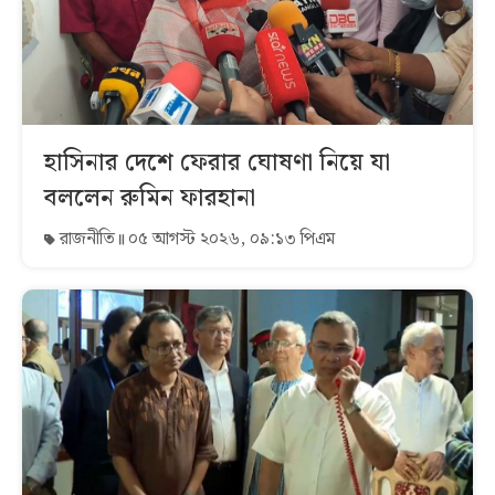
হাসিনার দেশে ফেরার ঘোষণা নিয়ে যা
বললেন রুমিন ফারহানা
রাজনীতি
০৫ আগস্ট ২০২৬, ০৯:১৩ পিএম