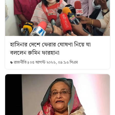
হাসিনার দেশে ফেরার ঘোষণা নিয়ে যা
বললেন রুমিন ফারহানা
রাজনীতি
০৫ আগস্ট ২০২৬, ০৯:১৩ পিএম