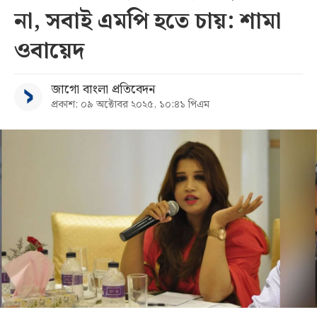
না, সবাই এমপি হতে চায়: শামা
সব
ওবায়েদ
বিভাগ
জাগো বাংলা প্রতিবেদন
প্রকাশ: ০৯ অক্টোবর ২০২৫, ১০:৪১ পিএম
আর্কাইভ
কনভার্টার