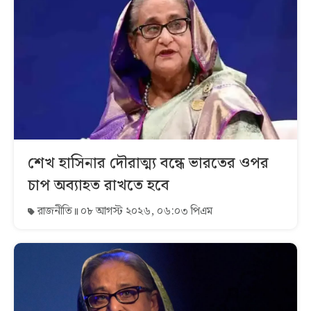
শেখ হাসিনার দৌরাত্ম্য বন্ধে ভারতের ওপর
চাপ অব্যাহত রাখতে হবে
রাজনীতি
০৮ আগস্ট ২০২৬, ০৬:০৩ পিএম