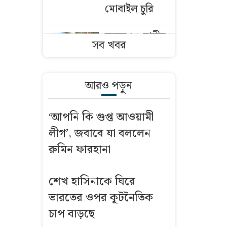
মোবাইল চুরি
অন্তত ২০ ছাত্রীর
সব খবর
‘আপত্তিকর’ ছবি
তুলে প্রেমিককে
পাঠিয়েছেন ঐশী
আরও পড়ুন
নারী সহকর্মীর ঘর
‘আপনি কি গুপ্ত আওয়ামী
থেকে বস্ত্রহীন
লীগ’, জবাবে যা বললেন
অবস্থায় যুবদল
রুমিন ফারহানা
সভাপতি আটক
ইতালি
শেখ হাসিনাকে ঘিরে
বিমানবন্দরে
ভারতের ওপর কূটনৈতিক
আটকা ঢাকাগামী
চাপ বাড়ছে
বিমান, ভেতরে