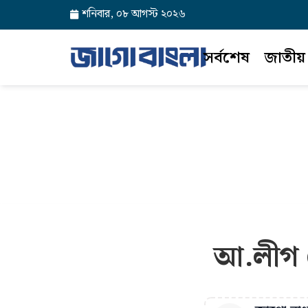
শনিবার, ০৮ আগস্ট ২০২৬
সর্বশেষ
জাতীয়
আ.লীগ ন