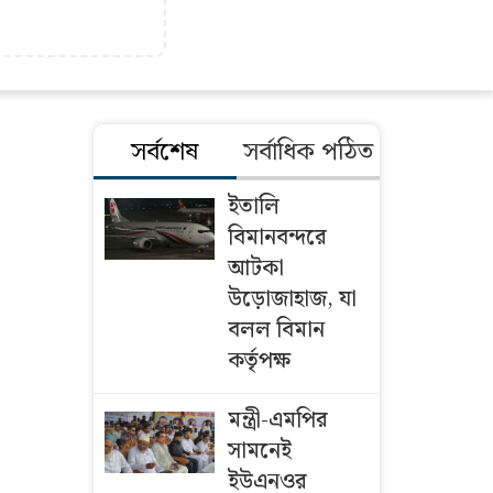
সর্বশেষ
সর্বাধিক পঠিত
ইতালি
বিমানবন্দরে
আটকা
উড়োজাহাজ, যা
বলল বিমান
কর্তৃপক্ষ
মন্ত্রী-এমপির
সামনেই
ইউএনওর