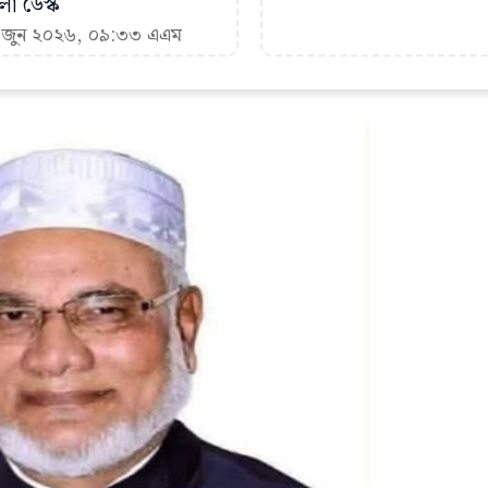
া ডেস্ক
৩ জুন ২০২৬, ০৯:৩৩ এএম