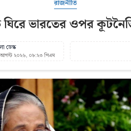
রাজনীতি
 ঘিরে ভারতের ওপর কূটনৈত
া ডেস্ক
৭ আগস্ট ২০২৬, ০৮:২৩ পিএম