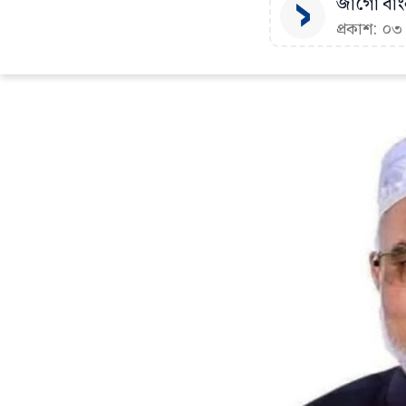
জাগো বাংল
প্রকাশ: ০