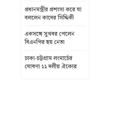
আড়াই শতাধিক
প্রধানমন্ত্রীর প্রশংসা করে যা
যাত্রী
বললেন কাদের সিদ্দিকী
পদোন্নতি
ঠেকাতে গভীর
একসঙ্গে সুখবর পেলেন
ষড়যন্ত্র, নেপথ্যে
বিএনপির ছয় নেতা
কারা?
ঢাকা-চট্টগ্রাম লংমার্চের
বন্ধুর স্ত্রীর গলায়
ঘোষণা ১১ দলীয় ঐক্যের
ছুরি ধরে ধর্ষণ
বন্দরে
বিস্ফোরণে একই
পরিবারের
শিশুসহ ৩ জন
দগ্ধ