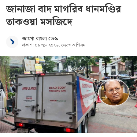
জানাজা বাদ মাগরিব ধানমণ্ডির
সব
তাকওয়া মসজিদে
বিভাগ
জাগো বাংলা ডেস্ক
প্রকাশ: ০১ জুন ২০২৬, ০৬:৩৩ পিএম
আর্কাইভ
কনভার্টার