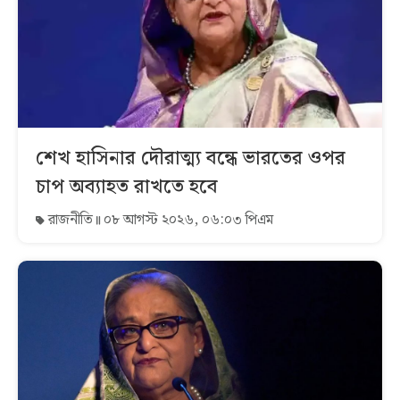
শেখ হাসিনার দৌরাত্ম্য বন্ধে ভারতের ওপর
চাপ অব্যাহত রাখতে হবে
রাজনীতি
০৮ আগস্ট ২০২৬, ০৬:০৩ পিএম