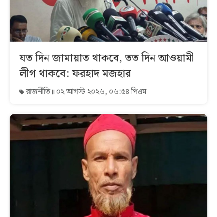
যত দিন জামায়াত থাকবে, তত দিন আওয়ামী
লীগ থাকবে: ফরহাদ মজহার
রাজনীতি
০২ আগস্ট ২০২৬, ০৬:৫৪ পিএম