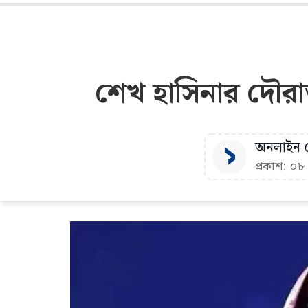
শেখ হাসিনার দৌরাত
অনলাইন ড
প্রকাশ: ০