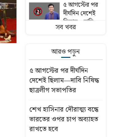
৫ আগস্টের পর
দীর্ঘদিন দেশেই
ছিলাম—দাবি
সব খবর
নিষিদ্ধ ছাত্রলীগ
সভাপতির
আরও পড়ুন
এসএসি ফল
খারাপ? যেসব
৫ আগস্টের পর দীর্ঘদিন
সন্দেহ হলে খাতা
দেশেই ছিলাম—দাবি নিষিদ্ধ
চ্যালেঞ্জ করা
ছাত্রলীগ সভাপতির
উচিত
মাদরাসায় পড়তে
শেখ হাসিনার দৌরাত্ম্য বন্ধে
অনীহা, ছয়তলা
ভারতের ওপর চাপ অব্যাহত
ভবনের কার্নিশে
রাখতে হবে
পা ঝুলিয়ে