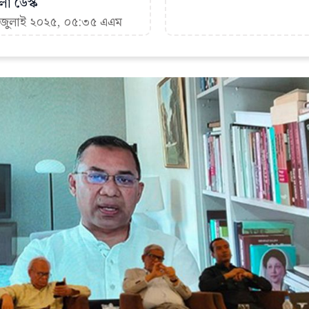
া ডেস্ক
৩ জুলাই ২০২৫, ০৫:৩৫ এএম