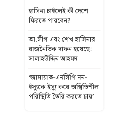
বসেছিল শিশু
হাসিনা চাইলেই কী দেশে
এসএসসির ফল
ফিরতে পারবেন?
মনঃপুত না হলে
করা যাবে
আ.লীগ এবং শেখ হাসিনার
পুনঃনিরীক্ষণ,
রাজনৈতিক দাফন হয়েছে:
সময় জানাল
সালাহউদ্দিন আহমদ
বোর্ড
‘জামায়াত-এনসিপি নন-
অস্ত্রোপচারের
পর কেমন
ইস্যুকে ইস্যু করে অস্থিতিশীল
আছেন মিঠুন
পরিস্থিতি তৈরি করতে চায়’
চক্রবর্তী?
বিশাল অজগরের
পেট থেকে বের