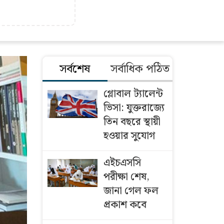
সর্বশেষ
সর্বাধিক পঠিত
গ্লোবাল ট্যালেন্ট
ভিসা: যুক্তরাজ্যে
তিন বছরে স্থায়ী
হওয়ার সুযোগ
এইচএসসি
পরীক্ষা শেষ,
জানা গেল ফল
প্রকাশ কবে