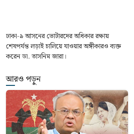
ঢাকা-৯ আসনের ভোটারদের অধিকার রক্ষায়
শেষপর্যন্ত লড়াই চালিয়ে যাওয়ার অঙ্গীকারও ব্যক্ত
করেন ডা. তাসনিম জারা।
আরও পড়ুন