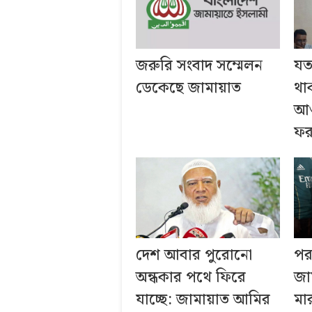
জরুরি সংবাদ সম্মেলন
যত
ডেকেছে জামায়াত
থা
আও
ফর
দেশ আবার পুরোনো
পর
অন্ধকার পথে ফিরে
জা
যাচ্ছে: জামায়াত আমির
মা