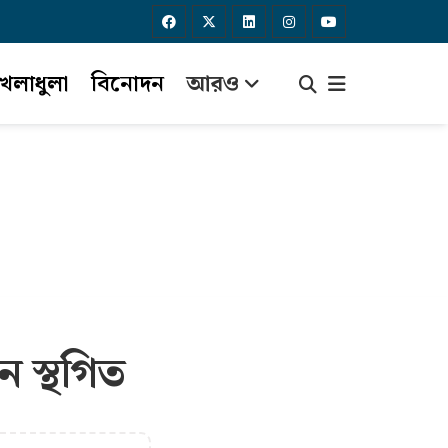
েলাধুলা
বিনোদন
আরও
 স্থগিত