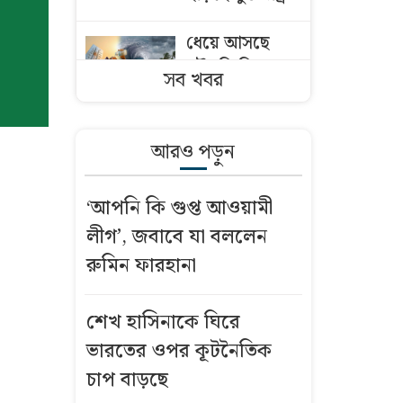
ধেয়ে আসছে
মৌসুমি নিম্নচাপ,
সব খবর
তাপপ্রবাহের সঙ্গে
হানা দিতে পারে
বজ্রঝড়
আরও পড়ুন
আজকের
‘আপনি কি গুপ্ত আওয়ামী
নামাজের
লীগ’, জবাবে যা বললেন
সময়সূচি: ৮
রুমিন ফারহানা
আগস্ট ২০২৬
ইতালি
শেখ হাসিনাকে ঘিরে
বিমানবন্দরে
ভারতের ওপর কূটনৈতিক
আটকা
চাপ বাড়ছে
উড়োজাহাজ, যা