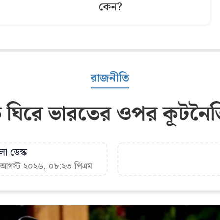
কেন?
রাজনীতি
 ঘিরে ভারতের ওপর কূটনৈত
া ডেস্ক
৭ আগস্ট ২০২৬, ০৮:২৩ পিএম