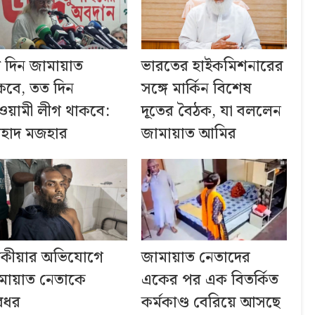
 দিন জামায়াত
ভারতের হাইকমিশনারের
কবে, তত দিন
সঙ্গে মার্কিন বিশেষ
য়ামী লীগ থাকবে:
দূতের বৈঠক, যা বললেন
হাদ মজহার
জামায়াত আমির
কীয়ার অভিযোগে
জামায়াত নেতাদের
মায়াত নেতাকে
একের পর এক বিতর্কিত
রধর
কর্মকাণ্ড বেরিয়ে আসছে