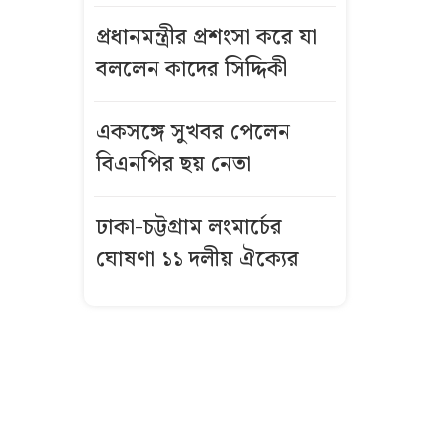
বলল বিমান
প্রধানমন্ত্রীর প্রশংসা করে যা
কর্তৃপক্ষ
বললেন কাদের সিদ্দিকী
মন্ত্রী-এমপির
সামনেই
একসঙ্গে সুখবর পেলেন
ইউএনওর
বিএনপির ছয় নেতা
মোবাইল চুরি
ঢাকা-চট্টগ্রাম লংমার্চের
অন্তত ২০ ছাত্রীর
ঘোষণা ১১ দলীয় ঐক্যের
‘আপত্তিকর’ ছবি
তুলে প্রেমিককে
পাঠিয়েছেন ঐশী
নারী সহকর্মীর ঘর
থেকে বস্ত্রহীন
অবস্থায় যুবদল