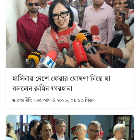
হাসিনার দেশে ফেরার ঘোষণা নিয়ে যা
বললেন রুমিন ফারহানা
রাজনীতি
০৫ আগস্ট ২০২৬, ০৯:১৩ পিএম