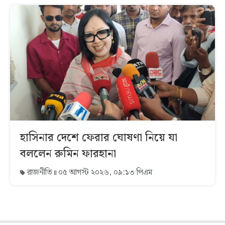
হাসিনার দেশে ফেরার ঘোষণা নিয়ে যা
বললেন রুমিন ফারহানা
রাজনীতি
০৫ আগস্ট ২০২৬, ০৯:১৩ পিএম