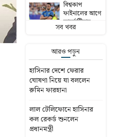
বিশ্বকাপ
ফাইনালের আগে
আর্জেন্টিনার
সব খবর
ড্রেসিংরুমে কী
ঘটেছিল?
আরও পড়ুন
তিন বিভাগে
বন্যার পূর্বাভাস
হাসিনার দেশে ফেরার
ঘোষণা নিয়ে যা বললেন
শেখ হাসিনাকে
রুমিন ফারহানা
নিয়ে ফেসবুকে
মন্তব্য: সরকারি
কর্মচারীকে
লাল টেলিফোনে হাসিনার
স্ট্যান্ড রিলিজ
কল রেকর্ড শুনলেন
প্রধানমন্ত্রী
দুই দশক ধরে বন্ধ