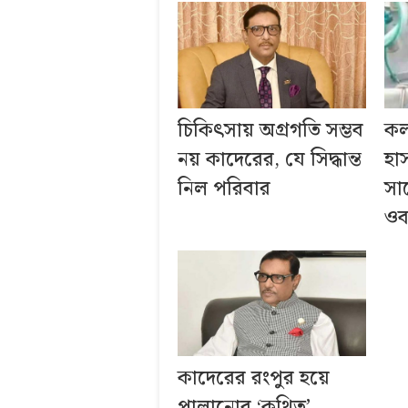
চিকিৎসায় অগ্রগতি সম্ভব
কল
নয় কাদেরের, যে সিদ্ধান্ত
হা
নিল পরিবার
সা
ওব
কাদেরের রংপুর হয়ে
পালানোর ‘কথিত’