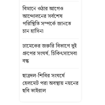
ফেনীর
বিমানে ওঠার আগেও
গ্যাসক্ষেত্র,
আন্দোলনের সর্বশেষ
পুনরায় চালুর
পরিস্থিতি সম্পর্কে জানতে
উদ্যোগ নেই
চান হাসিনা
এক লাফে
সোনার দাম
ঢামেকের জরুরি বিভাগে দুই
বাড়লো ৯৮৫৬
গ্রুপের সংঘর্ষ, চিকিৎসাসেবা
টাকা
বন্ধ
কিস্তির টাকা
নিয়ে দ্বন্দ্বে
ছাত্রদল-শিবির সংঘর্ষে
গ্রাহকের গরু
হেলমেট পরা অবস্থায় নয়নের
নিয়ে গেলেন
ছবি ভাইরাল
এনজিও কর্মীরা