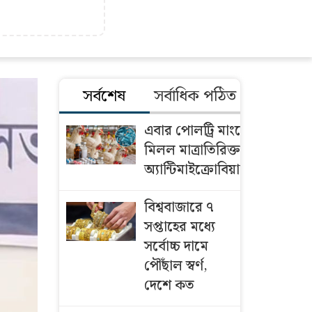
সর্বশেষ
সর্বাধিক পঠিত
এবার পোলট্রি মাংসে
মিলল মাত্রাতিরিক্ত
অ্যান্টিমাইক্রোবিয়াল
বিশ্ববাজারে ৭
সপ্তাহের মধ্যে
সর্বোচ্চ দামে
পৌঁছাল স্বর্ণ,
দেশে কত