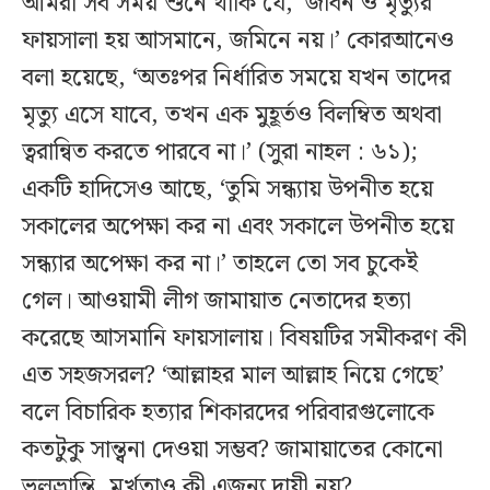
আমরা সব সময় শুনে থাকি যে, ‘জীবন ও মৃত্যুর
ফায়সালা হয় আসমানে, জমিনে নয়।’ কোরআনেও
বলা হয়েছে, ‘অতঃপর নির্ধারিত সময়ে যখন তাদের
মৃত্যু এসে যাবে, তখন এক মুহূর্তও বিলম্বিত অথবা
ত্বরান্বিত করতে পারবে না।’ (সুরা নাহল : ৬১);
একটি হাদিসেও আছে, ‘তুমি সন্ধ্যায় উপনীত হয়ে
সকালের অপেক্ষা কর না এবং সকালে উপনীত হয়ে
সন্ধ্যার অপেক্ষা কর না।’ তাহলে তো সব চুকেই
গেল। আওয়ামী লীগ জামায়াত নেতাদের হত্যা
করেছে আসমানি ফায়সালায়। বিষয়টির সমীকরণ কী
এত সহজসরল? ‘আল্লাহর মাল আল্লাহ নিয়ে গেছে’
বলে বিচারিক হত্যার শিকারদের পরিবারগুলোকে
কতটুকু সান্ত্বনা দেওয়া সম্ভব? জামায়াতের কোনো
ভুলভ্রান্তি, মূর্খতাও কী এজন্য দায়ী নয়?