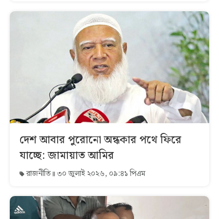
দেশ আবার পুরোনো অন্ধকার পথে ফিরে
যাচ্ছে: জামায়াত আমির
রাজনীতি
৩০ জুলাই ২০২৬, ০৯:৪১ পিএম