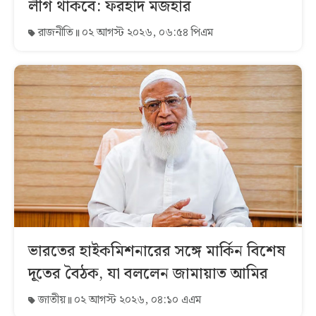
লীগ থাকবে: ফরহাদ মজহার
রাজনীতি
০২ আগস্ট ২০২৬, ০৬:৫৪ পিএম
ভারতের হাইকমিশনারের সঙ্গে মার্কিন বিশেষ
দূতের বৈঠক, যা বললেন জামায়াত আমির
জাতীয়
০২ আগস্ট ২০২৬, ০৪:১০ এএম