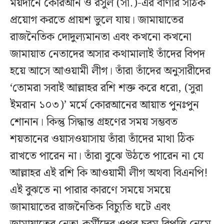
ময়দানে কোরআন ও রসুল (সা.)-এর বাণীর সঠিক
প্রয়োগ করতে প্রায়শ ভুলে যায়। জামায়াতের
রাজনৈতিক দোদুল্যমানতা এবং কখনো কখনো
জামায়াত নেতাদের অসার কথামালাই তাঁদের বিপদ
হয়ে আসে আওয়ামী লীগ। তাঁরা তাঁদের অনুসারীদের
‘তোমরা সবাই আল্লাহর রশি শক্ত করে ধরো, (সুরা
ইমরান ১০৩)’ মর্মে কোরআনের আয়াত পুনঃপুন
শোনান। কিন্তু সিদ্ধান্ত গ্রহণের সময় সম্ভবত
শয়তানের ওয়াসওয়াসায় তাঁরা তাঁদের মাথা ঠিক
রাখতে পারেন না। তাঁরা বুঝে উঠতে পারেন না যে
আল্লাহর এই রশি কি আওয়ামী লীগ অথবা বিএনপি!
এই বুঝতে না পারার কারণে সময়ে সময়ে
জামায়াতের রাজনৈতিক বিচ্যুতি ঘটে এবং