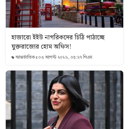
হাজারো ইইউ নাগরিকদের চিঠি পাঠাচ্ছে
যুক্তরাজ্যের হোম অফিস!
আন্তর্জাতিক
০৩ আগস্ট ২০২৬, ০৫:২৭ পিএম