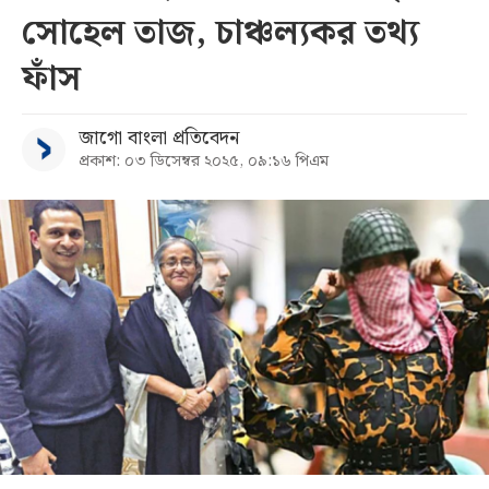
সোহেল তাজ, চাঞ্চল্যকর তথ্য
সব
ফাঁস
বিভাগ
জাগো বাংলা প্রতিবেদন
প্রকাশ: ০৩ ডিসেম্বর ২০২৫, ০৯:১৬ পিএম
আর্কাইভ
কনভার্টার