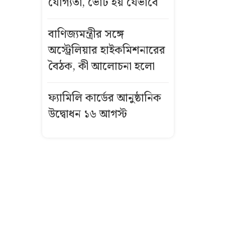
যোগ্যতা, ভোট হয় যেভাবে
বাংলাদেশি
কর্মীদের আকামা
বাণিজ্যমন্ত্রীর সঙ্গে
নিয়ে বড় সুখবর
অস্ট্রেলিয়ার হাইকমিশনারের
দিল সৌদি
সরকার
বৈঠক, কী আলোচনা হলো
রাষ্ট্রপতি হতে
ফ্যামিলি কার্ডের আনুষ্ঠানিক
লাগে যেসব
উদ্বোধন ১৬ আগস্ট
যোগ্যতা, ভোট
হয় যেভাবে
বাণিজ্যমন্ত্রীর
সঙ্গে অস্ট্রেলিয়ার
হাইকমিশনারের
বৈঠক, কী
আলোচনা হলো